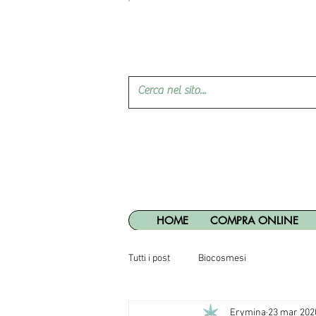
HOME
COMPRA ONLINE
Tutti i post
Biocosmesi
Erymina
23 mar 202