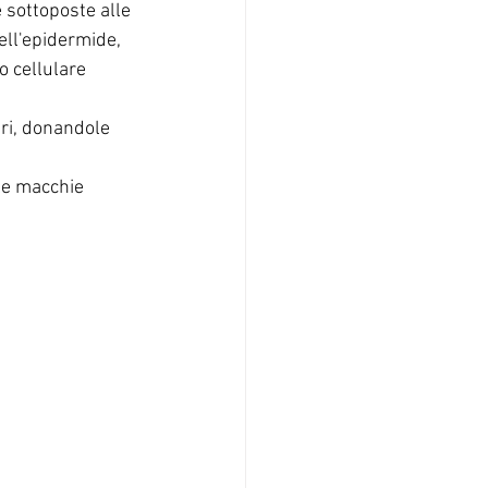
 sottoposte alle 
ell'epidermide, 
o cellulare 
eri, donandole 
le macchie 