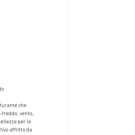
do 
turante che 
 freddo, vento, 
ellezza per le 
vo afflitto da 