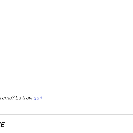
rema? La trovi 
qui!
E