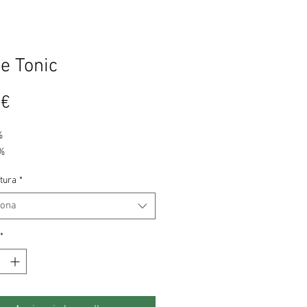
e Tonic
Prezzo
 €
%
4%
tura
*
iona
*